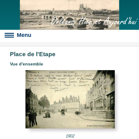
Orléans, Hier et Aujourd'hui
Place de l'Etape
Vue d'ensemble
Boulevards
s
culte
slot
érales
1902
s