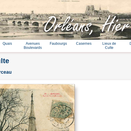
Orléans, Hier
Quais
Avenues
Faubourgs
Casernes
Lieux de
Boulevards
Culte
lte
arceau