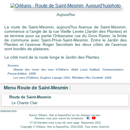
e Mots-clés
Aujourd'hui
La route de Saint-Mesmin, aujourd'hui Avenue de Saint-Mesmin,
commence à l’angle de la rue Vieille Levée (Jardin des Plantes) et
se termine pour sa partie Orléanaise rue du Gros Raisin, la limite
de commune avec Saint-Privé-Saint-Mesmin. Entre le Jardin des
Plantes et l’avenue Roger Secrétain les deux côtés de l'avenue
sont bordés de platanes.
Le côté nord de la route longe le Jardin des Plantes.
Sources:
Histoire des noms des rues d’Orléans, Abbé Louis Gaillard, Communication-
Presse-Edition, 1998
Les rues d’Orléans, Eugène Lepage 1901, Réédition Res Comédit, 1994
Menu Route de Saint-Mesmin :
Route de Saint-Mesmin
Le Chante Clair
06/08/2026 09:05
Suivez Orléans, Hier et Aujourd'hui sur les réseaux sociaux.
Abonnez vous pour suivre les évolutions.
V7.26 Dernière mise à jour de cette page: Septembre 2022
Copyright © Orléans, Hier et Aujourd'hui, 2016-2026. Tous droits réservés