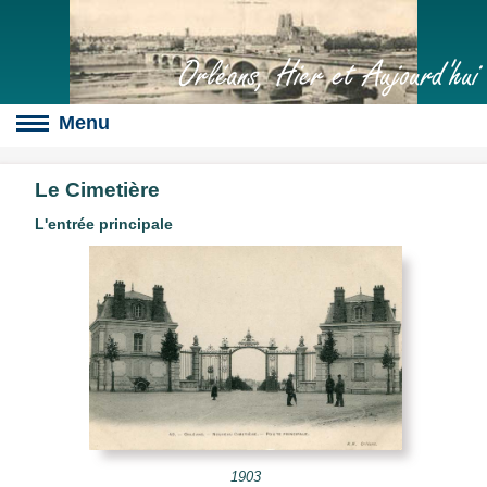
Orléans, Hier et Aujourd'hui
Le Cimetière
L'entrée principale
Boulevards
s
culte
slot
érales
1903
s