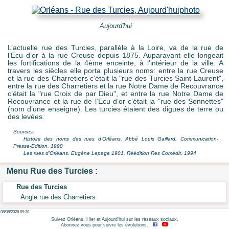
e Mots-clés
Aujourd'hui
L’actuelle rue des Turcies, parallèle à la Loire, va de la rue de
l’Ecu d’or à la rue Creuse depuis 1875. Auparavant elle longeait
les fortifications de la 4ème enceinte, à l'intérieur de la ville. A
travers les siècles elle porta plusieurs noms: entre la rue Creuse
et la rue des Charretiers c’était la "rue des Turcies Saint-Laurent",
entre la rue des Charretiers et la rue Notre Dame de Recouvrance
c’était la "rue Croix de par Dieu", et entre la rue Notre Dame de
Recouvrance et la rue de l’Ecu d’or c’était la "rue des Sonnettes"
(nom d’une enseigne). Les turcies étaient des digues de terre ou
des levées.
Sources:
Histoire des noms des rues d’Orléans, Abbé Louis Gaillard, Communication-
Presse-Edition, 1998
Les rues d’Orléans, Eugène Lepage 1901, Réédition Res Comédit, 1994
Menu Rue des Turcies :
Rue des Turcies
Angle rue des Charretiers
08/08/2026 09:30
Suivez Orléans, Hier et Aujourd'hui sur les réseaux sociaux.
Abonnez vous pour suivre les évolutions.