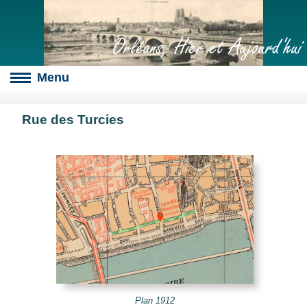
Orléans, Hier et Aujourd'hui
Rue des Turcies
Boulevards
s
culte
slot
érales
Plan 1912
s