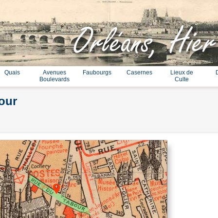
Orléans, Hier
Quais
Avenues
Faubourgs
Casernes
Lieux de
Boulevards
Culte
our