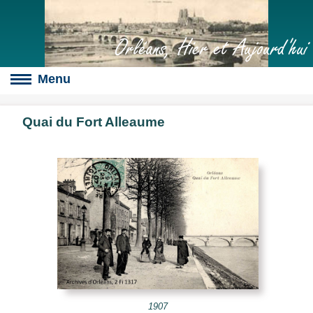
Orléans, Hier et Aujourd'hui
Quai du Fort Alleaume
Boulevards
s
culte
slot
érales
1907
s