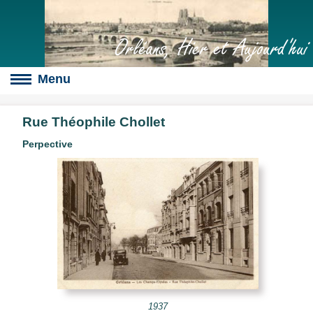
Orléans, Hier et Aujourd'hui
Rue Théophile Chollet
Perpective
Boulevards
s
culte
slot
érales
1937
s