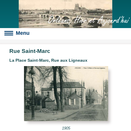
Orléans, Hier et Aujourd'hui
Rue Saint-Marc
La Place Saint-Marc, Rue aux Ligneaux
Boulevards
s
culte
slot
érales
1905
s