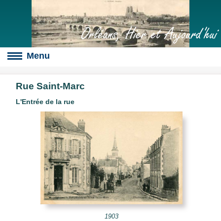
Orléans, Hier et Aujourd'hui
Rue Saint-Marc
L'Entrée de la rue
Boulevards
s
culte
slot
érales
1903
s