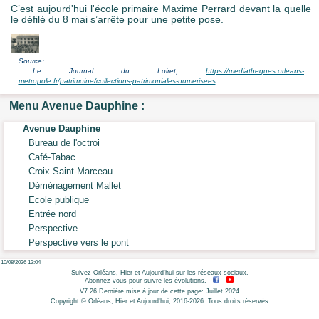
C’est aujourd'hui l'école primaire Maxime Perrard devant la quelle
le défilé du 8 mai s’arrête pour une petite pose.
Source:
,
Le Journal du Loiret
https://mediatheques.orleans-
metropole.fr/patrimoine/collections-patrimoniales-numerisees
Menu Avenue Dauphine :
Avenue Dauphine
Bureau de l'octroi
Café-Tabac
Croix Saint-Marceau
Déménagement Mallet
Ecole publique
Entrée nord
Perspective
Perspective vers le pont
10/08/2026 12:04
Suivez Orléans, Hier et Aujourd'hui sur les réseaux sociaux.
Abonnez vous pour suivre les évolutions.
V7.26 Dernière mise à jour de cette page: Juillet 2024
Copyright © Orléans, Hier et Aujourd'hui, 2016-2026. Tous droits réservés