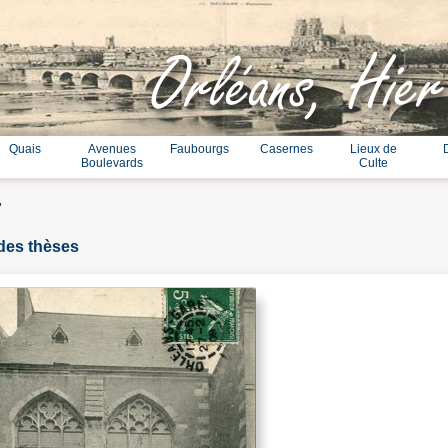
Orléans, Hier
Quais
Avenues
Faubourgs
Casernes
Lieux de
Boulevards
Culte
r
des thèses