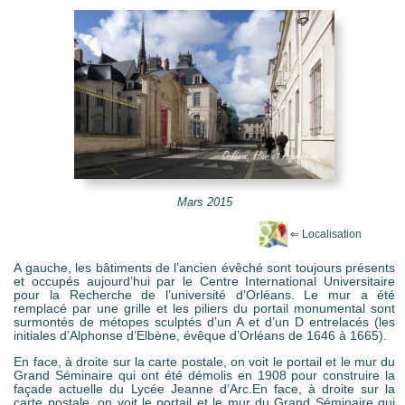
e Mots-clés
Mars 2015
A gauche, les bâtiments de l’ancien évêché sont toujours présents
et occupés aujourd’hui par le Centre International Universitaire
pour la Recherche de l’université d’Orléans. Le mur a été
remplacé par une grille et les piliers du portail monumental sont
surmontés de métopes sculptés d’un A et d’un D entrelacés (les
initiales d’Alphonse d’Elbène, évêque d’Orléans de 1646 à 1665).
En face, à droite sur la carte postale, on voit le portail et le mur du
Grand Séminaire qui ont été démolis en 1908 pour construire la
façade actuelle du Lycée Jeanne d’Arc.En face, à droite sur la
carte postale, on voit le portail et le mur du Grand Séminaire qui