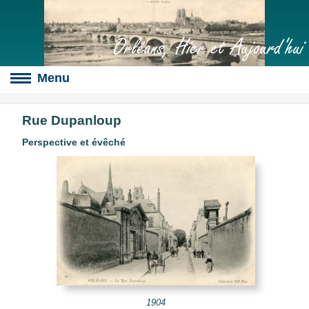
Orléans, Hier et Aujourd'hui
Rue Dupanloup
Perspective et évêché
Boulevards
s
culte
slot
érales
1904
s