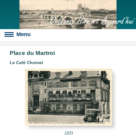
Orléans, Hier et Aujourd'hui
Place du Martroi
Le Café Choinet
Boulevards
s
culte
slot
érales
1933
s