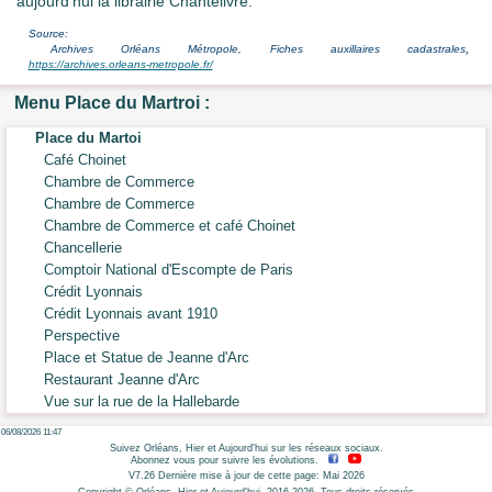
aujourd'hui la librairie Chantelivre.
Source:
,
Archives Orléans Métropole, Fiches auxillaires cadastrales
https://archives.orleans-metropole.fr/
Menu Place du Martroi :
Place du Martoi
Café Choinet
Chambre de Commerce
Chambre de Commerce
Chambre de Commerce et café Choinet
Chancellerie
Comptoir National d'Escompte de Paris
Crédit Lyonnais
Crédit Lyonnais avant 1910
Perspective
Place et Statue de Jeanne d'Arc
Restaurant Jeanne d'Arc
Vue sur la rue de la Hallebarde
06/08/2026 11:47
Suivez Orléans, Hier et Aujourd'hui sur les réseaux sociaux.
Abonnez vous pour suivre les évolutions.
V7.26 Dernière mise à jour de cette page: Mai 2026
Copyright © Orléans, Hier et Aujourd'hui, 2016-2026. Tous droits réservés