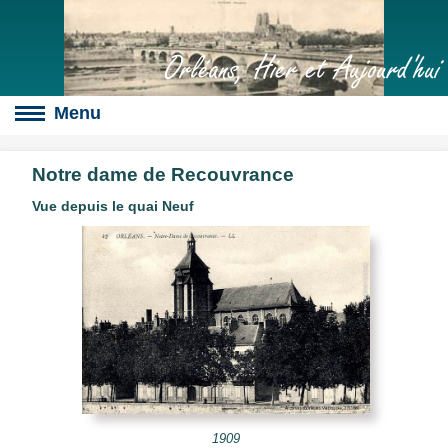
Orléans, Hier et Aujourd'hui
Notre dame de Recouvrance
Vue depuis le quai Neuf
Boulevards
s
culte
slot
érales
1909
s