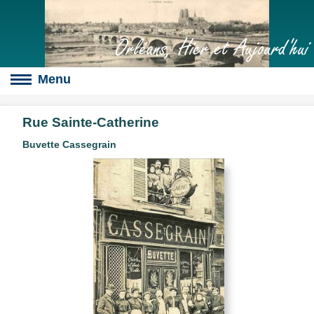
Orléans, Hier et Aujourd'hui
Rue Sainte-Catherine
Buvette Cassegrain
Boulevards
s
culte
slot
érales
s