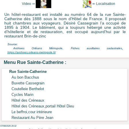
Un hôtel-restaurant est installé au numéro 64 de la rue Sainte-
Catherine dès 1888 sous le nom d’Hôtel de France. Il proposait
huit chambres aux voyageurs. Désiré Cassegrain l’a occupé de
1895 à 1904. Le bâtiment, qui a toujours hébergé une activité
d’hôtellerie et de restauration, est occupé aujourd’hui par le
restaurant Brin-de-zinc
Source:
,
Archives Orléans Métropole, Fiches auxillaires cadastrales
https://archives.orleans-metropole.fr/
Menu Rue Sainte-Catherine :
Rue Sainte-Catherine
Au bon Bacchus
Buvette Cassegrain
Coutelleie Berthelot
Cycles Marin
Hôtel des Créneaux
Hôtel des Créneaux,portail Hôtel Dieu
Le beffroi,cour intérieure
Restaurant Au Père Jean
07/08/2026 20:32