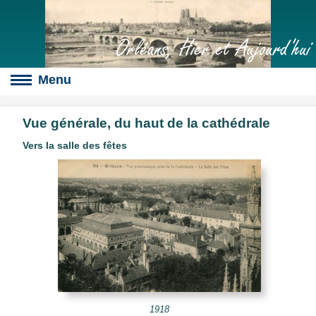
Orléans, Hier et Aujourd'hui
Vue générale, du haut de la cathédrale
Vers la salle des fêtes
Boulevards
s
culte
slot
érales
1918
s