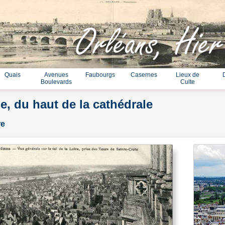
Orléans, Hier
Quais
Avenues
Faubourgs
Casernes
Lieux de
Boulevards
Culte
e, du haut de la cathédrale
re