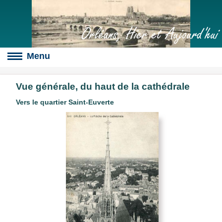
Orléans, Hier et Aujourd'hui
Vue générale, du haut de la cathédrale
Vers le quartier Saint-Euverte
Boulevards
s
culte
slot
érales
s