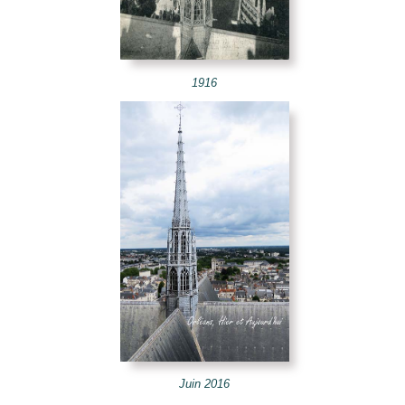
e Mots-clés
1916
Juin 2016