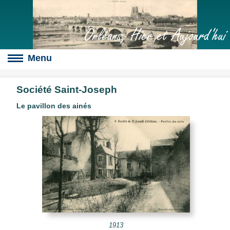
Orléans, Hier et Aujourd'hui
Société Saint-Joseph
Le pavillon des ainés
Boulevards
s
culte
slot
érales
1913
s