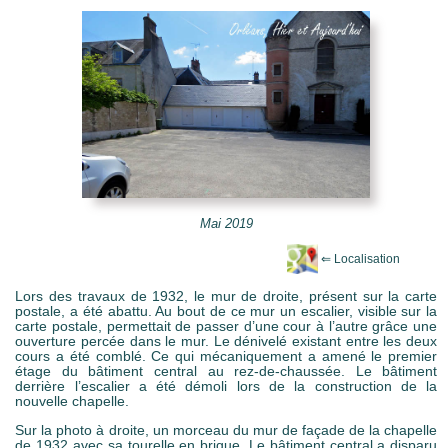
e Mots-clés
Mai 2019
Lors des travaux de 1932, le mur de droite, présent sur la carte
postale, a été abattu. Au bout de ce mur un escalier, visible sur la
carte postale, permettait de passer d’une cour à l’autre grâce une
ouverture percée dans le mur. Le dénivelé existant entre les deux
cours a été comblé. Ce qui mécaniquement a amené le premier
étage du bâtiment central au rez-de-chaussée. Le bâtiment
derrière l’escalier a été démoli lors de la construction de la
nouvelle chapelle.
Sur la photo à droite, un morceau du mur de façade de la chapelle
de 1932 avec sa tourelle en brique. Le bâtiment central a disparu