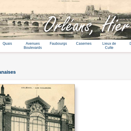
Orléans, Hier
Quais
Avenues
Faubourgs
Casernes
Lieux de
Boulevards
Culte
anaises