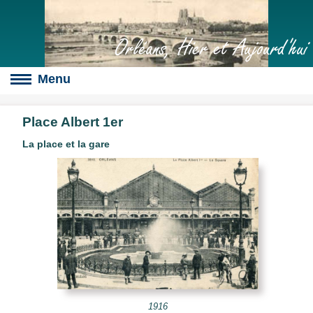
Orléans, Hier et Aujourd'hui
Place Albert 1er
La place et la gare
Boulevards
s
culte
slot
érales
1916
s