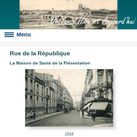
Orléans, Hier et Aujourd'hui
Rue de la République
La Maison de Santé de la Présentation
Boulevards
s
culte
slot
érales
1918
s