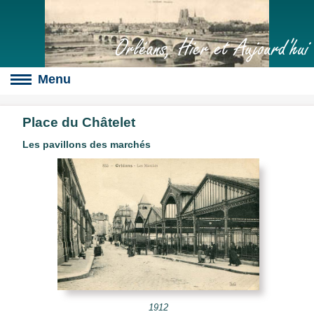
Orléans, Hier et Aujourd'hui
Place du Châtelet
Les pavillons des marchés
Boulevards
s
culte
slot
érales
1912
s